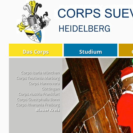
Das Corps
Studium
Corps Isaria München
Corps Teutonia Marburg
Corps Hannovera
Göttingen
Corps Austria Frankfurt
Corps Guestphalia Bonn
Corps Rhenania Freiburg
Blauer Kreis